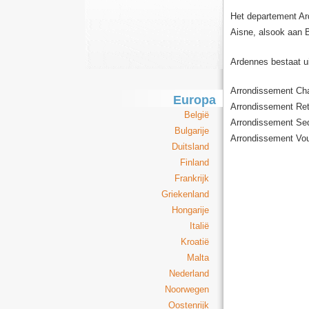
Het departement Ar
Aisne, alsook aan B
Ardennes bestaat ui
Arrondissement Cha
Europa
Arrondissement Ret
België
Arrondissement Se
Bulgarije
Arrondissement Vou
Duitsland
Finland
Frankrijk
Griekenland
Hongarije
Italië
Kroatië
Malta
Nederland
Noorwegen
Oostenrijk