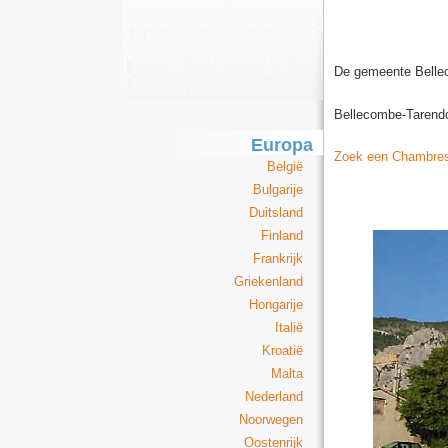
De gemeente Bellec
Bellecombe-Tarendo
Europa
Zoek een Chambres 
België
Bulgarije
Duitsland
Finland
Frankrijk
Griekenland
Hongarije
Italië
Kroatië
Malta
Nederland
Noorwegen
Oostenrijk