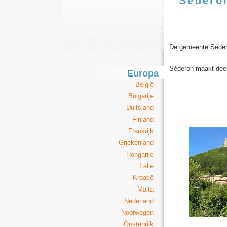
Sédero
De gemeente Sédero
Séderon maakt deel
Europa
België
Bulgarije
Duitsland
Finland
Frankrijk
Griekenland
Hongarije
Italië
Kroatië
Malta
Nederland
Noorwegen
Oostenrijk