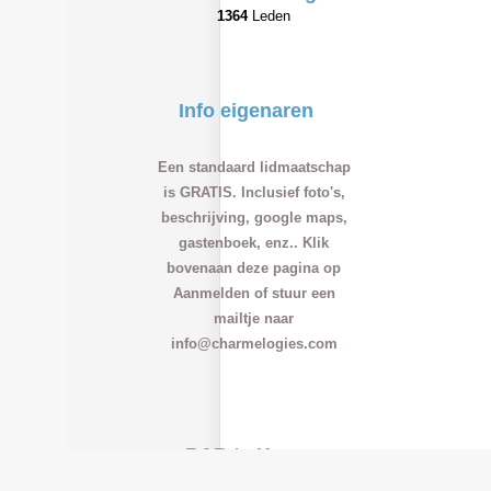
1364
Leden
Info eigenaren
Een standaard lidmaatschap
is GRATIS. Inclusief foto's,
beschrijving, google maps,
gastenboek, enz.. Klik
bovenaan deze pagina op
Aanmelden of stuur een
mailtje naar
info@charmelogies.com
B&B te Koop
B&B's te koop
-