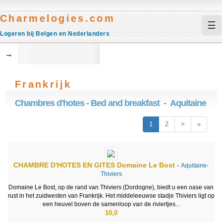
Charmelogies.com
☰
Logeren bij Belgen en Nederlanders
→
Frankrijk
Chambres d'hotes - Bed and breakfast - Aquitaine
1
2
>
»
CHAMBRE D'HOTES EN GITES
Domaine Le Bost
-
Aquitaine-
Thiviers
Domaine Le Bost, op de rand van Thiviers (Dordogne), biedt u een oase van
rust in het zuidwesten van Frankrijk. Het middeleeuwse stadje Thiviers ligt op
een heuvel boven de samenloop van de riviertjes...
10,0