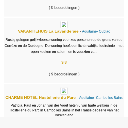
( 0 beoordelingen )
VAKANTIEHUIS
La Lavanderaie
-
Aquitaine-
Cublac
Rustig gelegen gelijkvloerse woning voor zes personen op de grens van de
Corrèze en de Dordogne. De woning heeft een lichtinvalrijke leefruimte - met
open keuken en salon - en is voorzien va...
9,8
( 9 beoordelingen )
CHARME HOTEL
Hostellerie du Parc
-
Aquitaine-
Cambo les Bains
Patricia, Paul en Johan van der Voort heten u van harte welkom in de
Hostellerie du Parc in Cambo les Bains in het Franse gedeelte van het
Baskenland
De Hostellerie du Parc was voorheen een Re...