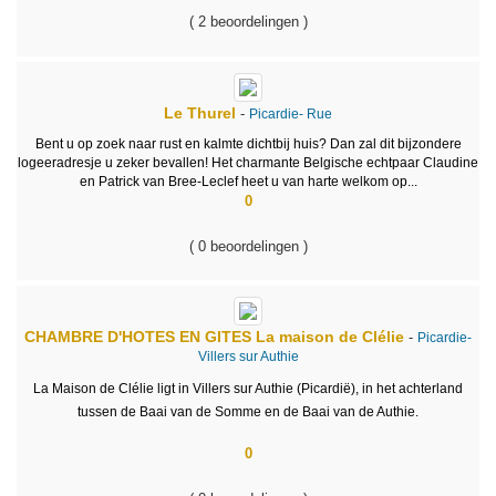
( 2 beoordelingen )
Le Thurel
-
Picardie-
Rue
Bent u op zoek naar rust en kalmte dichtbij huis? Dan zal dit bijzondere
logeeradresje u zeker bevallen! Het charmante Belgische echtpaar Claudine
en Patrick van Bree-Leclef heet u van harte welkom op...
0
( 0 beoordelingen )
CHAMBRE D'HOTES EN GITES
La maison de Clélie
-
Picardie-
Villers sur Authie
La Maison de Clélie ligt in Villers sur Authie (Picardië), in het achterland
tussen de Baai van de Somme en de Baai van de Authie.
0